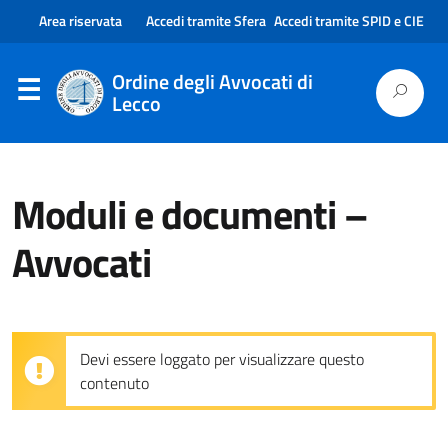
Area riservata
Accedi tramite Sfera
Accedi tramite SPID e CIE
Ordine degli Avvocati di
Lecco
Moduli e documenti –
Avvocati
Devi essere loggato per visualizzare questo
contenuto