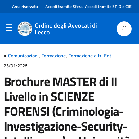
Area riservata
Accedi tramite Sfera
Accedi tramite SPID e CIE
Ordine degli Avvocati di
Lecco
●
Comunicazioni
,
Formazione
,
Formazione altri Enti
23/01/2026
Brochure MASTER di II
Livello in SCIENZE
FORENSI (Criminologia-
Investigazione-Security-