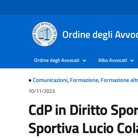
Ordine degli Avvoc
Ordine degli Avvocati
Albo Avvocati
●
Comunicazioni
,
Formazione
,
Formazione altr
10/11/2023
CdP in Diritto Spor
Sportiva Lucio Co