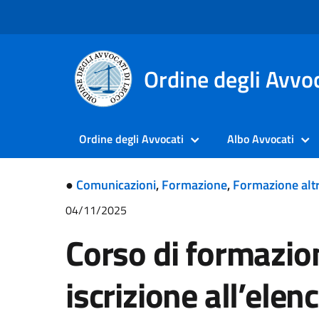
Ordine degli Avvoc
Ordine degli Avvocati
Albo Avvocati
●
Comunicazioni
,
Formazione
,
Formazione altr
04/11/2025
Corso di formazion
iscrizione all’elen