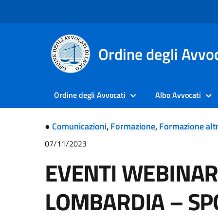
Ordine degli Avvoc
Ordine degli Avvocati
Albo Avvocati
●
Comunicazioni
,
Formazione
,
Formazione altr
07/11/2023
EVENTI WEBINAR
LOMBARDIA – SP