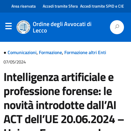
Area riservata
Accedi tramite Sfera
Accedi tramite SPID e CIE
Ordine degli Avvocati di
Lecco
●
Comunicazioni
,
Formazione
,
Formazione altri Enti
07/05/2024
Intelligenza artificiale e
professione forense: le
novità introdotte dall’AI
ACT dell’UE 20.06.2024 –