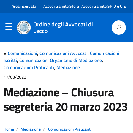
Area riservata
Accedi tramite Sfera
Accedi tramite SPID e CIE
Ordine degli Avvocati di
Lecco
●
Comunicazioni
,
Comunicazioni Avvocati
,
Comunicazioni
Iscritti
,
Comunicazioni Organismo di Mediazione
,
Comunicazioni Praticanti
,
Mediazione
17/03/2023
Mediazione – Chiusura
segreteria 20 marzo 2023
Home
Mediazione
Comunicazioni Praticanti