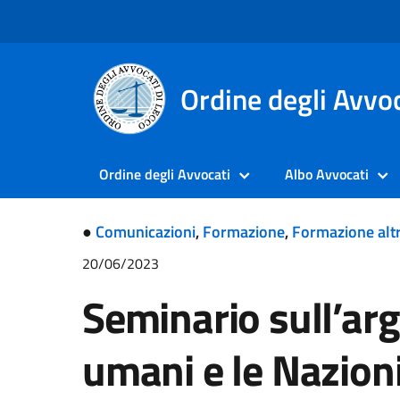
Ordine degli Avvoc
Ordine degli Avvocati
Albo Avvocati
●
Comunicazioni
,
Formazione
,
Formazione altr
20/06/2023
Seminario sull’arg
umani e le Nazioni