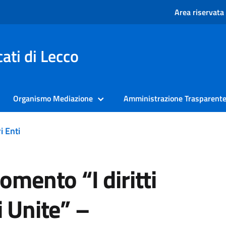
Area riservata
ati di Lecco
Organismo Mediazione
Amministrazione Trasparent
i Enti
omento “I diritti
 Unite” –