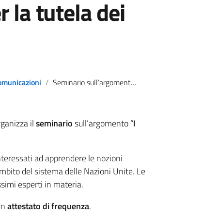
 la tutela dei
omunicazioni
Seminario sull’argomento “I diritti umani e le Nazioni Unite” – Unione forense per la tutela dei diritti umani
rganizza il
seminario
sull’argomento “
I
interessati ad apprendere le nozioni
’ambito del sistema delle Nazioni Unite. Le
simi esperti in materia.
 un
attestato di frequenza
.