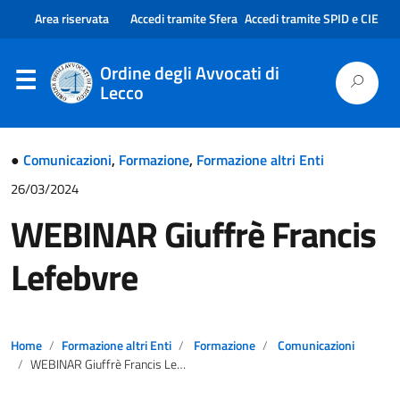
Area riservata
Accedi tramite Sfera
Accedi tramite SPID e CIE
Ordine degli Avvocati di
Lecco
●
Comunicazioni
,
Formazione
,
Formazione altri Enti
26/03/2024
WEBINAR Giuffrè Francis
Lefebvre
Home
Formazione altri Enti
Formazione
Comunicazioni
WEBINAR Giuffrè Francis Lefebvre