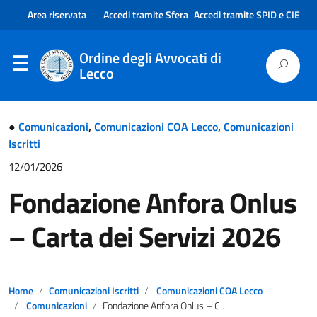
Area riservata
Accedi tramite Sfera
Accedi tramite SPID e CIE
Ordine degli Avvocati di
Lecco
●
Comunicazioni
,
Comunicazioni COA Lecco
,
Comunicazioni
Iscritti
12/01/2026
Fondazione Anfora Onlus
– Carta dei Servizi 2026
Home
Comunicazioni Iscritti
Comunicazioni COA Lecco
Comunicazioni
Fondazione Anfora Onlus – Carta dei Servizi 2026