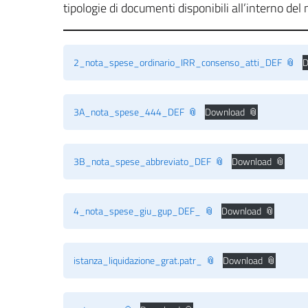
tipologie di documenti disponibili all’interno del 
2_nota_spese_ordinario_IRR_consenso_atti_DEF
D
3A_nota_spese_444_DEF
Download
3B_nota_spese_abbreviato_DEF
Download
4_nota_spese_giu_gup_DEF_
Download
istanza_liquidazione_grat.patr_
Download