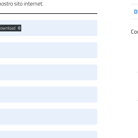
nostro sito internet.
D
ownload
Co