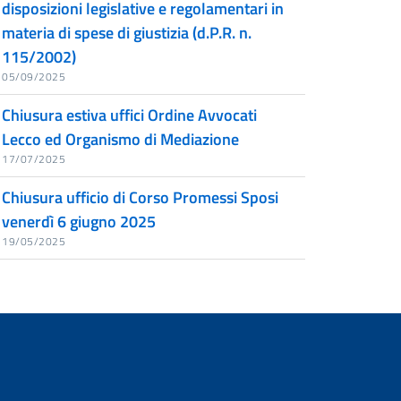
disposizioni legislative e regolamentari in
materia di spese di giustizia (d.P.R. n.
115/2002)
05/09/2025
Chiusura estiva uffici Ordine Avvocati
Lecco ed Organismo di Mediazione
17/07/2025
Chiusura ufficio di Corso Promessi Sposi
venerdì 6 giugno 2025
19/05/2025