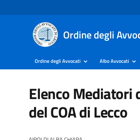
Ordine degli Avvoc
Ordine degli Avvocati
Albo Avvocati
Elenco Mediatori 
del COA di Lecco
AIROLDI ALBA CHIARA