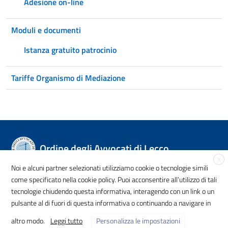
Adesione on-line
Moduli e documenti
Istanza gratuito patrocinio
Tariffe Organismo di Mediazione
Ordine degli Avvocati di Lecco
X
Noi e alcuni partner selezionati utilizziamo cookie o tecnologie simili
come specificato nella cookie policy. Puoi acconsentire all’utilizzo di tali
tecnologie chiudendo questa informativa, interagendo con un link o un
Privacy Policy
Tel. +39 0341368210
Email
pulsante al di fuori di questa informativa o continuando a navigare in
altro modo.
Leggi tutto
Personalizza le impostazioni
Come raggiungerci
Dichiarazione di accessibilità